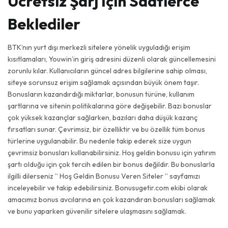
Ücretsiz Şarj İçin Saatlerce
Beklediler
BTK’nın yurt dışı merkezli sitelere yönelik uyguladığı erişim
kısıtlamaları, Youwin’in giriş adresini düzenli olarak güncellemesini
zorunlu kılar. Kullanıcıların güncel adres bilgilerine sahip olması,
siteye sorunsuz erişim sağlamak açısından büyük önem taşır.
Bonusların kazandırdığı miktarlar, bonusun türüne, kullanım
şartlarına ve sitenin politikalarına göre değişebilir. Bazı bonuslar
çok yüksek kazançlar sağlarken, bazıları daha düşük kazanç
fırsatları sunar. Çevrimsiz, bir özelliktir ve bu özellik tüm bonus
türlerine uygulanabilir. Bu nedenle takip ederek size uygun
çevrimsiz bonusları kullanabilirsiniz. Hoş geldin bonusu için yatırım
şartı olduğu için çok tercih edilen bir bonus değildir. Bu bonuslarla
ilgilli dilerseniz ” Hoş Geldin Bonusu Veren Siteler ” sayfamızı
inceleyebilir ve takip edebilirsiniz. Bonusugetir.com ekibi olarak
amacımız bonus avcılarına en çok kazandıran bonusları sağlamak
ve bunu yaparken güvenilir sitelere ulaşmasını sağlamak.