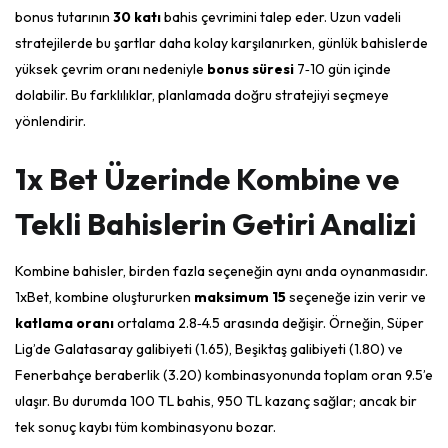
bonus tutarının
30 katı
bahis çevrimini talep eder. Uzun vadeli
stratejilerde bu şartlar daha kolay karşılanırken, günlük bahislerde
yüksek çevrim oranı nedeniyle
bonus süresi
7‑10 gün içinde
dolabilir. Bu farklılıklar, planlamada doğru stratejiyi seçmeye
yönlendirir.
1x Bet Üzerinde Kombine ve
Tekli Bahislerin Getiri Analizi
Kombine bahisler, birden fazla seçeneğin aynı anda oynanmasıdır.
1xBet, kombine oluştururken
maksimum 15
seçeneğe izin verir ve
katlama oranı
ortalama 2.8‑4.5 arasında değişir. Örneğin, Süper
Lig’de Galatasaray galibiyeti (1.65), Beşiktaş galibiyeti (1.80) ve
Fenerbahçe beraberlik (3.20) kombinasyonunda toplam oran 9.5’e
ulaşır. Bu durumda 100 TL bahis, 950 TL kazanç sağlar; ancak bir
tek sonuç kaybı tüm kombinasyonu bozar.