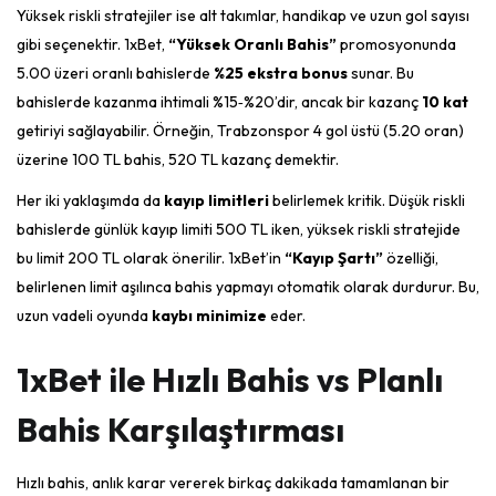
Yüksek riskli stratejiler ise alt takımlar, handikap ve uzun gol sayısı
gibi seçenektir. 1xBet,
“Yüksek Oranlı Bahis”
promosyonunda
5.00 üzeri oranlı bahislerde
%25 ekstra bonus
sunar. Bu
bahislerde kazanma ihtimali %15‑%20’dir, ancak bir kazanç
10 kat
getiriyi sağlayabilir. Örneğin, Trabzonspor 4 gol üstü (5.20 oran)
üzerine 100 TL bahis, 520 TL kazanç demektir.
Her iki yaklaşımda da
kayıp limitleri
belirlemek kritik. Düşük riskli
bahislerde günlük kayıp limiti 500 TL iken, yüksek riskli stratejide
bu limit 200 TL olarak önerilir. 1xBet’in
“Kayıp Şartı”
özelliği,
belirlenen limit aşılınca bahis yapmayı otomatik olarak durdurur. Bu,
uzun vadeli oyunda
kaybı minimize
eder.
1xBet ile Hızlı Bahis vs Planlı
Bahis Karşılaştırması
Hızlı bahis, anlık karar vererek birkaç dakikada tamamlanan bir