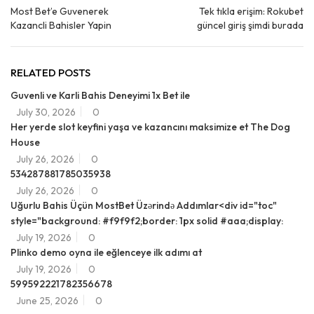
Most Bet’e Guvenerek
Tek tıkla erişim: Rokubet
Kazancli Bahisler Yapin
güncel giriş şimdi burada
RELATED POSTS
Guvenli ve Karli Bahis Deneyimi 1x Bet ile
July 30, 2026
0
Her yerde slot keyfini yaşa ve kazancını maksimize et The Dog
House
July 26, 2026
0
534287881785035938
July 26, 2026
0
Uğurlu Bahis Üçün MostBet Üzərində Addımlar<div id="toc"
style="background: #f9f9f2;border: 1px solid #aaa;display:
July 19, 2026
0
Plinko demo oyna ile eğlenceye ilk adımı at
July 19, 2026
0
599592221782356678
June 25, 2026
0