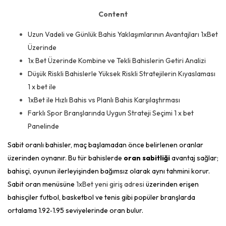
Content
Uzun Vadeli ve Günlük Bahis Yaklaşımlarının Avantajları 1xBet
Üzerinde
1x Bet Üzerinde Kombine ve Tekli Bahislerin Getiri Analizi
Düşük Riskli Bahislerle Yüksek Riskli Stratejilerin Kıyaslaması
1 x bet ile
1xBet ile Hızlı Bahis vs Planlı Bahis Karşılaştırması
Farklı Spor Branşlarında Uygun Strateji Seçimi 1 x bet
Panelinde
Sabit oranlı bahisler, maç başlamadan önce belirlenen oranlar
üzerinden oynanır. Bu tür bahislerde
oran sabitliği
avantaj sağlar;
bahisçi, oyunun ilerleyişinden bağımsız olarak aynı tahmini korur.
Sabit oran menüsüne
1xBet yeni giriş adresi
üzerinden erişen
bahisçiler futbol, basketbol ve tenis gibi popüler branşlarda
ortalama 1.92‑1.95 seviyelerinde oran bulur.