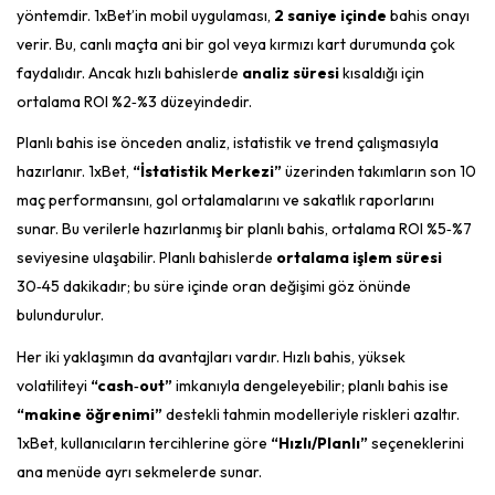
yöntemdir. 1xBet’in mobil uygulaması,
2 saniye içinde
bahis onayı
verir. Bu, canlı maçta ani bir gol veya kırmızı kart durumunda çok
faydalıdır. Ancak hızlı bahislerde
analiz süresi
kısaldığı için
ortalama ROI %2‑%3 düzeyindedir.
Planlı bahis ise önceden analiz, istatistik ve trend çalışmasıyla
hazırlanır. 1xBet,
“İstatistik Merkezi”
üzerinden takımların son 10
maç performansını, gol ortalamalarını ve sakatlık raporlarını
sunar. Bu verilerle hazırlanmış bir planlı bahis, ortalama ROI %5‑%7
seviyesine ulaşabilir. Planlı bahislerde
ortalama işlem süresi
30‑45 dakikadır; bu süre içinde oran değişimi göz önünde
bulundurulur.
Her iki yaklaşımın da avantajları vardır. Hızlı bahis, yüksek
volatiliteyi
“cash‑out”
imkanıyla dengeleyebilir; planlı bahis ise
“makine öğrenimi”
destekli tahmin modelleriyle riskleri azaltır.
1xBet, kullanıcıların tercihlerine göre
“Hızlı/Planlı”
seçeneklerini
ana menüde ayrı sekmelerde sunar.