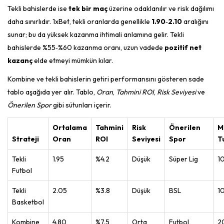
Tekli bahislerde ise
tek bir maç
üzerine odaklanılır ve risk dağılımı
daha sınırlıdır. 1xBet, tekli oranlarda genellikle
1.90‑2.10
aralığını
sunar; bu da yüksek kazanma ihtimali anlamına gelir. Tekli
bahislerde %55‑%60 kazanma oranı, uzun vadede
pozitif net
kazanç
elde etmeyi mümkün kılar.
Kombine ve tekli bahislerin getiri performansını gösteren sade
tablo aşağıda yer alır. Tablo,
Oran
,
Tahmini ROI
,
Risk Seviyesi
ve
Önerilen Spor
gibi sütunları içerir.
Ortalama
Tahmini
Risk
Önerilen
M
Strateji
Oran
ROI
Seviyesi
Spor
T
Tekli
1.95
%4.2
Düşük
Süper Lig
1
Futbol
Tekli
2.05
%3.8
Düşük
BSL
1
Basketbol
Kombine
4.80
%7.5
Orta
Futbol,
2