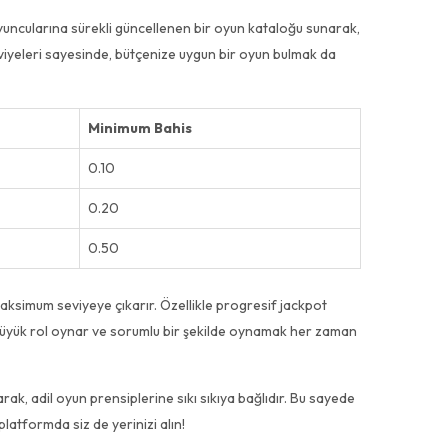
yuncularına sürekli güncellenen bir oyun kataloğu sunarak,
seviyeleri sayesinde, bütçenize uygun bir oyun bulmak da
Minimum Bahis
0.10
0.20
0.50
ksimum seviyeye çıkarır. Özellikle progresif jackpot
ü büyük rol oynar ve sorumlu bir şekilde oynamak her zaman
ak, adil oyun prensiplerine sıkı sıkıya bağlıdır. Bu sayede
platformda siz de yerinizi alın!