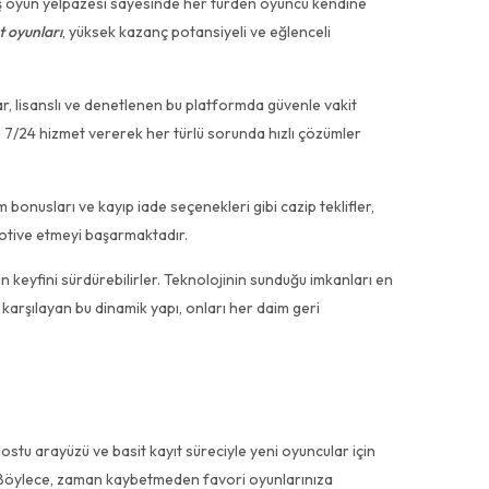
iş oyun yelpazesi sayesinde her türden oyuncu kendine
ot oyunları
, yüksek kazanç potansiyeli ve eğlenceli
r, lisanslı ve denetlenen bu platformda güvenle vakit
e 7/24 hizmet vererek her türlü sorunda hızlı çözümler
onusları ve kayıp iade seçenekleri gibi cazip teklifler,
motive etmeyi başarmaktadır.
 keyfini sürdürebilirler. Teknolojinin sunduğu imkanları en
karşılayan bu dinamik yapı, onları her daim geri
ostu arayüzü ve basit kayıt süreciyle yeni oyuncular için
alır. Böylece, zaman kaybetmeden favori oyunlarınıza