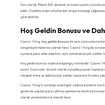
Son olarak,
Play’n GO
, dinamik ve mobil uyumlu oyunlarıyla
edilir. Özellikle mobil cihazlardan erişim kolaylığı sağlama
çıkarabilirler.
Hoş Geldin Bonusu ve Dah
Casino 1 King,
hoş geldin bonusu
ile yeni oyuncularına ben
zenginleştirmelerine olanak tanır. Casino 1 King’de sunula
oynama şansı elde ederken, aynı zamanda büyük ödüller kaz
Hoş geldin bonusu sadece başlangıç noktasıdır; Casino 1 K
sunar. Oyuncular, düzenli olarak oynadıkça puan toplayarak 
rekabet etme ve daha büyük ödüller kazanma fırsatını yaka
Casino 1 King’in sunduğu avantajlar sadece bunlarla sınırlı
günlerde yapılan para yatırma işlemlerine ekstra bonuslar 
olarak yenilemelerine olanak tanır.