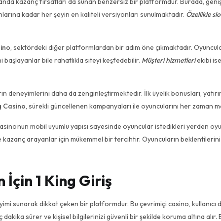
anda kazanç fırsatları da sunan benzersiz bir platformdur. Burada, gen
larına kadar her şeyin en kaliteli versiyonları sunulmaktadır.
Özellikle sl
sino
, sektördeki diğer platformlardan bir adım öne çıkmaktadır. Oyuncula
i başlayanlar bile rahatlıkla siteyi keşfedebilir.
Müşteri hizmetleri
ekibi is
eneyimlerini daha da zenginleştirmektedir. İlk üyelik bonusları, yatırım b
g Casino
, sürekli güncellenen kampanyaları ile oyuncularını her zaman 
asino’nun mobil uyumlu yapısı sayesinde oyuncular istedikleri yerden oyun
kazanç arayanlar için mükemmel bir tercihtir. Oyuncuların beklentilerini 
 İçin 1 King Giriş
imi sunarak dikkat çeken bir platformdur. Bu çevrimiçi casino, kullanıcı d
aç dakika sürer ve kişisel bilgilerinizi güvenli bir şekilde koruma altına 