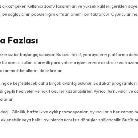
 dikkat çeker. Kullanıcı dostu tasarımları ve yüksek kaliteli içerikleri sa
sı, bu sağlayıcının popülerliğini artıran önemli bir faktördür. Oyuncular, h
a Fazlası
zersiz bir başlangıç sunuyor. Bu özel teklif, yeni üyelerin platforma dah
n bu bonus, kullanıcıların ilk para yatırma işlemlerinde ekstra kredi kaz
anma ihtimallerini de artırırlar.
ing’de keşfedilecek daha birçok avantaj bulunur.
Sadakat programları
çeşitli hediyeler ve nakit ödüller kazanabilirler. Ayrıca, turnuvalar ve öz
larlar.
 değil.
Günlük, haftalık ve aylık promosyonlar
, oyuncuların her zaman hey
eklenebilir veya belirli oyunlarda ücretsiz dönüşler sağlanabilir. Bu tür