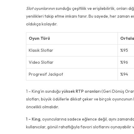
Slot oyunlarının
sunduğu çeşitlilik ve erişilebilirlik, onları
yenilikleri takip etme imkanı tanır. Bu sayede, her zaman e
oldukça kolaydır.
Oyun Türü
Ortala
Klasik Slotlar
%95
Video Slotlar
%96
Progresif Jackpot
%94
1 – King’in sunduğu
yüksek RTP oranları
(Geri Dönüş Oranı
slotları, büyük ödüllerle dikkat çeker ve birçok oyuncunun
öncelikli olmalıdır.
1 – King
, oyuncularına sadece eğlence değil, aynı zamanda g
kullanıcılar, gönül rahatlığıyla favori slotlarını oynayabili