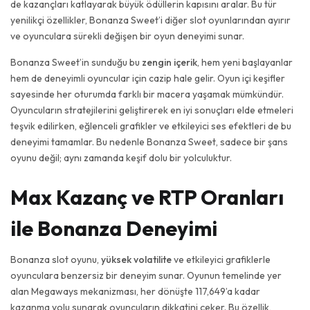
de kazançları katlayarak büyük ödüllerin kapısını aralar. Bu tür
yenilikçi özellikler, Bonanza Sweet’i diğer slot oyunlarından ayırır
ve oyunculara sürekli değişen bir oyun deneyimi sunar.
Bonanza Sweet’in sunduğu bu
zengin içerik
, hem yeni başlayanlar
hem de deneyimli oyuncular için cazip hale gelir. Oyun içi keşifler
sayesinde her oturumda farklı bir macera yaşamak mümkündür.
Oyuncuların stratejilerini geliştirerek en iyi sonuçları elde etmeleri
teşvik edilirken, eğlenceli grafikler ve etkileyici ses efektleri de bu
deneyimi tamamlar. Bu nedenle Bonanza Sweet, sadece bir şans
oyunu değil; aynı zamanda keşif dolu bir yolculuktur.
Max Kazanç ve RTP Oranları
ile Bonanza Deneyimi
Bonanza slot oyunu,
yüksek volatilite
ve etkileyici grafiklerle
oyunculara benzersiz bir deneyim sunar. Oyunun temelinde yer
alan Megaways mekanizması, her dönüşte 117,649’a kadar
kazanma yolu sunarak oyuncuların dikkatini çeker. Bu özellik,