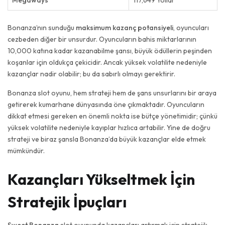
Megaways
117,649 Yollar
Bonanza’nın sunduğu
maksimum kazanç potansiyeli
, oyuncuları
cezbeden diğer bir unsurdur. Oyuncuların bahis miktarlarının
10,000 katına kadar kazanabilme şansı, büyük ödüllerin peşinden
koşanlar için oldukça çekicidir. Ancak yüksek volatilite nedeniyle
kazançlar nadir olabilir; bu da sabırlı olmayı gerektirir.
Bonanza slot oyunu, hem strateji hem de şans unsurlarını bir araya
getirerek kumarhane dünyasında öne çıkmaktadır. Oyuncuların
dikkat etmesi gereken en önemli nokta ise bütçe yönetimidir; çünkü
yüksek volatilite nedeniyle kayıplar hızlıca artabilir. Yine de doğru
strateji ve biraz şansla Bonanza’da büyük kazançlar elde etmek
mümkündür.
Kazançları Yükseltmek İçin
Stratejik İpuçları
Sweet Bonanza
slot oyununda kazançları artırmak için stratejik