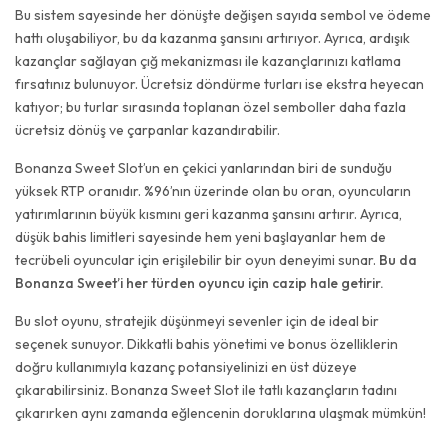
Bu sistem sayesinde her dönüşte değişen sayıda sembol ve ödeme
hattı oluşabiliyor, bu da kazanma şansını artırıyor. Ayrıca, ardışık
kazançlar sağlayan çığ mekanizması ile kazançlarınızı katlama
fırsatınız bulunuyor. Ücretsiz döndürme turları ise ekstra heyecan
katıyor; bu turlar sırasında toplanan özel semboller daha fazla
ücretsiz dönüş ve çarpanlar kazandırabilir.
Bonanza Sweet Slot’un en çekici yanlarından biri de sunduğu
yüksek RTP oranıdır. %96’nın üzerinde olan bu oran, oyuncuların
yatırımlarının büyük kısmını geri kazanma şansını artırır. Ayrıca,
düşük bahis limitleri sayesinde hem yeni başlayanlar hem de
tecrübeli oyuncular için erişilebilir bir oyun deneyimi sunar.
Bu da
Bonanza Sweet’i her türden oyuncu için cazip hale getirir.
Bu slot oyunu, stratejik düşünmeyi sevenler için de ideal bir
seçenek sunuyor. Dikkatli bahis yönetimi ve bonus özelliklerin
doğru kullanımıyla kazanç potansiyelinizi en üst düzeye
çıkarabilirsiniz. Bonanza Sweet Slot ile tatlı kazançların tadını
çıkarırken aynı zamanda eğlencenin doruklarına ulaşmak mümkün!