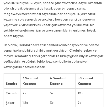
yolculuk sunuyor. Bu oyun, sadece şans faktörüne dayalı olmaktan
öte, stratejik düşünmeyi de teşvik eden bir yapıya sahip.
Megaways
mekanizması sayesinde her dönüşte 117,649 farklı
kazanma yolu sunarak oyunculara heyecan verici bir deneyim
yaşatıyor. Oyuncuların bu kadar çok kazanma yolunu etkili bir
şekilde kullanabilmesi için oyunun dinamiklerini anlaması büyük
önem taşıyor.
İlk olarak, Bonanza Sweet’in sembol kombinasyonları ve ödeme
yapısı hakkında bilgi sahibi olmak gerekiyor.
Çikolata, şeker ve
meyve sembolleri
, farklı çarpanlar ile birleştiğinde büyük kazançlar
sağlayabilir. Aşağıdaki tablo, bazı sembollerin potansiyel
kazançlarını özetlemektedir:
3 Sembol
4 Sembol
5 Sembol
Sembol
Kazancı
Kazancı
Kazancı
Çikolata
2x
5x
10x
Şeker
1.5x
3x
7x