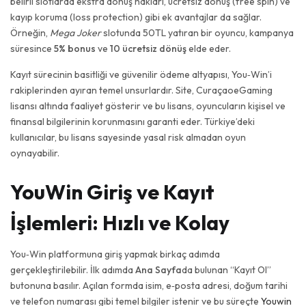
belirli slotlarda ekstra dönüş hakları, ücretsiz dönüş (free spin) ve
kayıp koruma (loss protection) gibi ek avantajlar da sağlar.
Örneğin,
Mega Joker
slotunda 50TL yatıran bir oyuncu, kampanya
süresince
5% bonus
ve
10 ücretsiz dönüş
elde eder.
Kayıt sürecinin basitliği ve güvenilir ödeme altyapısı, You‑Win’i
rakiplerinden ayıran temel unsurlardır. Site, CuraçaoeGaming
lisansı altında faaliyet gösterir ve bu lisans, oyuncuların kişisel ve
finansal bilgilerinin korunmasını garanti eder. Türkiye’deki
kullanıcılar, bu lisans sayesinde yasal risk almadan oyun
oynayabilir.
YouWin Giriş ve Kayıt
İşlemleri: Hızlı ve Kolay
You‑Win platformuna giriş yapmak birkaç adımda
gerçekleştirilebilir. İlk adımda
Ana Sayfa
da bulunan “Kayıt Ol”
butonuna basılır. Açılan formda isim, e‑posta adresi, doğum tarihi
ve telefon numarası gibi temel bilgiler istenir ve bu süreçte
Youwin