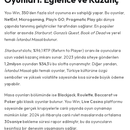
You‑Win,
350
‘den fazla slot oyununa ev sahipliği yapar. Bu oyunlar,
NetEnt
,
Microgaming
,
Play’n GO
,
Pragmatic Play
gibi dünya
çapında tanınmış geliştiriciler tarafından sağlanır. En popüler
slotlar arasında
Starburst
,
Gonzo’s Quest
,
Book of Dead
ve yerel
temalı
İstanbul Masalı
bulunur.
Starburst
slotu, %96,1 RTP (Return to Player) oranı ile oyunculara
uzun vadeli kazanç imkanı sunar. 2023 yılında siteye gönderilen
1,2milyon
oyundan
%54,3
’ü bu slotta oynanmıştır. Diğer yandan,
İstanbul Masalı
gibi temalı oyunlar, Türkiye kültürüne özgü
semboller ve yüksek volatilite sayesinde kısa sürede büyük ödeme
yapabilir.
Masa oyunları bölümünde ise
Blackjack
,
Roulette
,
Baccarat
ve
Poker
gibi klasik oyunlar bulunur. You‑Win,
Live Casino
platformu
sayesinde gerçek krupiyelerle canlı yayında oyun oynamayı
mümkün kılar. 2024 yılı itibarıyla canlı rulet masalarında ortalama
30saniye
bekleme süresi rapor edilmiştir, bu da oyuncuların
kesintisiz bir deneyim yaşamasını sağlar.