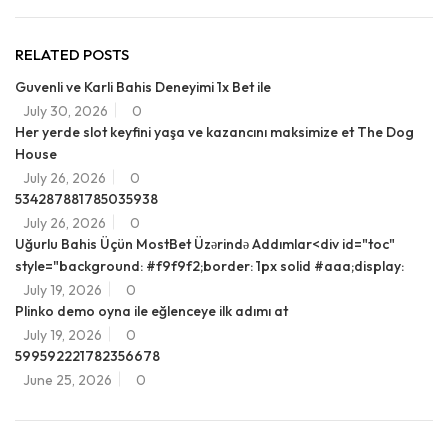
RELATED POSTS
Guvenli ve Karli Bahis Deneyimi 1x Bet ile
July 30, 2026
0
Her yerde slot keyfini yaşa ve kazancını maksimize et The Dog
House
July 26, 2026
0
534287881785035938
July 26, 2026
0
Uğurlu Bahis Üçün MostBet Üzərində Addımlar<div id="toc"
style="background: #f9f9f2;border: 1px solid #aaa;display:
July 19, 2026
0
Plinko demo oyna ile eğlenceye ilk adımı at
July 19, 2026
0
599592221782356678
June 25, 2026
0