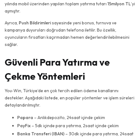
yılında mobil üzerinden yapılan toplam yatırma tutarı
15milyon TL
’yi
aşmıştır.
Ayrıca,
Push Bildirimleri
sayesinde yeni bonus, turnuva ve
kampanya duyuruları doğrudan telefona iletilir. Bu özellik,
oyuncuların fırsatları kaçırmadan hemen değerlendirilebilmesini
sağlar.
Güvenli Para Yatırma ve
Çekme Yöntemleri
You‑Win, Türkiye’de en çok tercih edilen ödeme kanallarını
destekler. Aşağıdaki listede, en popüler yöntemler ve işlem süreleri
detaylandırılmıştır.
Papara
– Anlıkdepozito, 24saat içinde çekim
PayFix
– 5dk içinde para yatırma, 2saat içinde çekim
Banka Transferi (IBAN)
– 30dk içinde para yatırma, 24saat