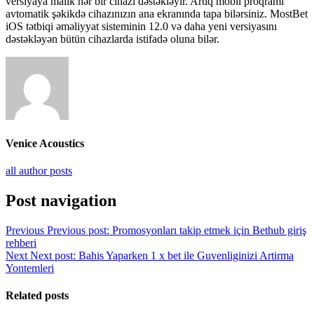
versiyaya malik hər bir cihazı dəstəkləyir. Artıq mobil proqramı
avtomatik şəkikdə cihazınızın ana ekranında tapa bilərsiniz. MostBet
iOS tətbiqi əməliyyat sisteminin 12.0 və daha yeni versiyasını
dəstəkləyən bütün cihazlarda istifadə oluna bilər.
Venice Acoustics
all author posts
Post navigation
Previous
Previous post:
Promosyonları takip etmek için Bethub giriş
rehberi
Next
Next post:
Bahis Yaparken 1 x bet ile Guvenliginizi Artirma
Yontemleri
Related posts