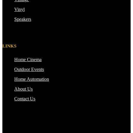
Vinyl
Speakers
LINKS
Home Cinema
Outdoor Events
Home Automation
About Us
Contact Us