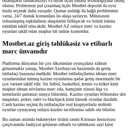
ödənişlərin təhlükəsizliyi və sürəti üçün müasir texnologiyalar tətbiq
olunur. Problemsiz pul çıxarmaq üçün Mostbet depoziti ilə eyni
üsulu seçmək daha yaxşıdır. Qumar asılılığı ilə bağlı probleminiz
varsa, 24/7 dəstək komandası ilə əlaqə saxlayın. Mütəxəssis
ixtisaslaşmış təşkilatların əlaqələrini bölüşəcək və özünü istisna
müddəti təklif edəcəkdir. Mostbet AZ onlayn mərc və kazino
oyunları təklif edən məşhur bir online kontordur.
Mostbet.az giriş təhlükəsiz və etibarlı
mərc ünvanıdır
Platforma dünyanın bir çox ölkəsindən oyunçulara xidmət
göstərməklə yanaşı, Mostbet Azerbaycan bazarında da geniş
istifadəçi bazasına malikdir. Mostbet istifadəçilərinə idman mərc
oyunlarından tutmuş kazino oyunlarına qədər geniş məzmunlu bir
çox variant təklif edir. Siz futbol, ​​basketbol, ​​tennis və kriket kimi
məşhur idman növlərinə mərc edə, həmçinin xüsusi liqa və
turnirlərdə şansınızı sınaya bilərsiniz. Kazino oyunları bölməsinə slot
maşınları, poker, rulet və blackjack kimi klassik oyunlar daxildir.
Canlı kazino seçimi ilə istifadəçilər real krupiyerlərlə stolüstü
oyunlar oynayaraq onlayn kazino təcrübəsinə sahib ola bilərlər.
Bu zaman ərzində bukmeyker özünü rəsmi Kürasao lisenziyası
çərçivəsində fəaliyyət göstərən etibarlı və təhlükəsiz sayt kimi