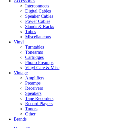
Accessories
Interconnects
Digital Cables
Speaker Cables
Power Cables
Stands & Racks
Tubes
Miscellaneous
Vinyl
Turntables
Tonearms
Cartridges
Phono Preamps
Vinyl Care & Misc
Vintage
Amplifiers
Preamps
Receivers
Speakers
Tape Recorders
Record Players
Tuners
Other
Brands