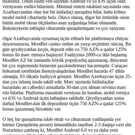
bilərsiniz. Onun rəsmi veb-saytdan Android və ya iOS üçün olan
versiyasını endirə bilərsiniz. Minimal sistem tələbləri sayəsində onu
Azərbaycandan olan hər bir istifadəçi quraşdıra bilər, hətta köhnə
model mobil cihazlarda belə. Əlavə olaraq, digər bir üstünlük onun
bütün mobil ekran ölçülərinə asan uyğunlaşa bilən olmasıdır.
Bukmeykerin tətbiqini cihazımda quraşdırmışam və çox razıyam.
Əgər Azərbaycanda oynamaq üçün etibarlı bir platformaya ehtiyac
duyursunuzsa, MostBet casino online ən yaxşı seçiminiz olacaq. Bu
gün qeydiyyatdan keçin, depozit edin və 750 AZN-ə qədər 125%
bonus ilə mərc etməyə başlayın! Fəaliyyinə 2009-cu ildə başlamış
MostBet AZ bir zamanda böyük populyarlıq qazanaraq, dünyanın
bir çox regionunda biznesini şaxələndirməyi bacarmışdır. Curaçao
hökuməti tərəfindən lisenziyalaşdırılan MostBet hazırda 47 dildə
olmaqla, 93 ölkədə fəaliyyət göstərir. MostBet Azerbaycan üçün 25-
dən çox ödəniş üsulu təklif edir. Mərc saytında İstifadəçilər
bazardakı ən cəlbedici əmsallarla 30-dan çox idman növünə mərc
edə bilərlər. Platforma masaüstü versiyası ilə bərabər, mobil versiya
və iOS və Android üçün tətbiqlərə sahibdir. Qeydiyyatdan sonra
dərhal MostBet-dən ilk depozitiniz üçün 750 AZN-ə qədər 125%
bonus qazanmaq fürsətiniz var.
O heç bir quraşdırma tələb etmir və cihazınızın yaddaşında yer
tutmur Quraşdırma prosesi ümumilikdə təqribən 2-3 dəqiqə vaxt alır.
Nəzərinizə çatdıraq ki, MostBet Android 6.0 və ya daha yeni