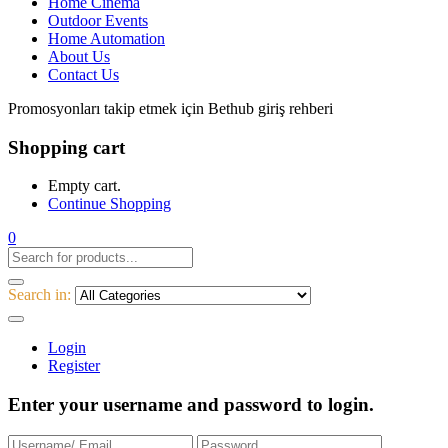
Home Cinema
Outdoor Events
Home Automation
About Us
Contact Us
Promosyonları takip etmek için Bethub giriş rehberi
Shopping cart
Empty cart.
Continue Shopping
0
Search in:
Login
Register
Enter your username and password to login.