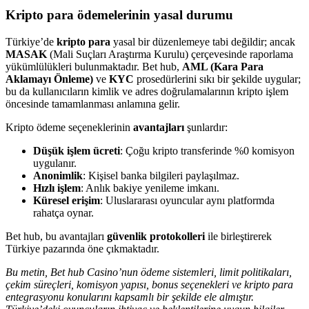
Kripto para ödemelerinin yasal durumu
Türkiye’de
kripto para
yasal bir düzenlemeye tabi değildir; ancak
MASAK
(Mali Suçları Araştırma Kurulu) çerçevesinde raporlama
yükümlülükleri bulunmaktadır. Bet hub,
AML (Kara Para
Aklamayı Önleme)
ve
KYC
prosedürlerini sıkı bir şekilde uygular;
bu da kullanıcıların kimlik ve adres doğrulamalarının kripto işlem
öncesinde tamamlanması anlamına gelir.
Kripto ödeme seçeneklerinin
avantajları
şunlardır:
Düşük işlem ücreti
: Çoğu kripto transferinde %0 komisyon
uygulanır.
Anonimlik
: Kişisel banka bilgileri paylaşılmaz.
Hızlı işlem
: Anlık bakiye yenileme imkanı.
Küresel erişim
: Uluslararası oyuncular aynı platformda
rahatça oynar.
Bet hub, bu avantajları
güvenlik protokolleri
ile birleştirerek
Türkiye pazarında öne çıkmaktadır.
Bu metin, Bet hub Casino’nun ödeme sistemleri, limit politikaları,
çekim süreçleri, komisyon yapısı, bonus seçenekleri ve kripto para
entegrasyonu konularını kapsamlı bir şekilde ele almıştır.