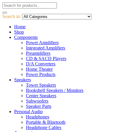
Search in:
Home
Shop
Components
Power Amplifiers
Integrated Amplifiers
Preamplifiers
CD & SACD Players
D/A Converters
Home Theater
Power Products
Speakers
Tower Speakers
Bookshelf Speakers / Monitors
Center Speakers
Subwoofers
Speaker Parts
Personal Audio
Headphones
Portable & Bluetooth
Headphone Cables