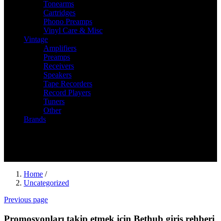
Tonearms
Cartridges
Phono Preamps
Vinyl Care & Misc
Vintage
Amplifiers
Preamps
Receivers
Speakers
Tape Recorders
Record Players
Tuners
Other
Brands
Recently Viewed
You have no recently viewed item.
Home
/
Uncategorized
Previous page
Promosyonları takip etmek için Bethub giriş rehberi