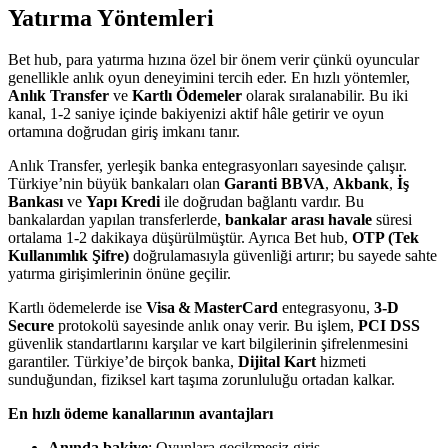
Yatırma Yöntemleri
Bet hub, para yatırma hızına özel bir önem verir çünkü oyuncular
genellikle anlık oyun deneyimini tercih eder. En hızlı yöntemler,
Anlık Transfer
ve
Kartlı Ödemeler
olarak sıralanabilir. Bu iki
kanal, 1‑2 saniye içinde bakiyenizi aktif hâle getirir ve oyun
ortamına doğrudan giriş imkanı tanır.
Anlık Transfer, yerleşik banka entegrasyonları sayesinde çalışır.
Türkiye’nin büyük bankaları olan
Garanti BBVA
,
Akbank
,
İş
Bankası
ve
Yapı Kredi
ile doğrudan bağlantı vardır. Bu
bankalardan yapılan transferlerde,
bankalar arası havale
süresi
ortalama 1‑2 dakikaya düşürülmüştür. Ayrıca Bet hub,
OTP (Tek
Kullanımlık Şifre)
doğrulamasıyla güvenliği artırır; bu sayede sahte
yatırma girişimlerinin önüne geçilir.
Kartlı ödemelerde ise
Visa & MasterCard
entegrasyonu,
3‑D
Secure
protokolü sayesinde anlık onay verir. Bu işlem,
PCI DSS
güvenlik standartlarını karşılar ve kart bilgilerinin şifrelenmesini
garantiler. Türkiye’de birçok banka,
Dijital Kart
hizmeti
sunduğundan, fiziksel kart taşıma zorunluluğu ortadan kalkar.
En hızlı ödeme kanallarının avantajları
Anında bakiye
: Oyunlara gecikmesiz giriş.