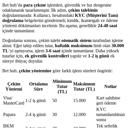
Bet hub’da
para çekme
işlemleri, güvenlik ve hız dengesine
odaklanarak tasarlanmıştır. İlk adım,
çekim talebinin
doğrulanmasıdır. Kullanıcı, hesabındaki
KYC (Müşterini Tanı)
doğrulama
belgelerini göndermeli; kimlik, ikametgah ve ödeme
yöntemi dökümanları incelenir. Bu aşama, genellikle
24‑48 saat
içinde tamamlanır.
Doğrulama sonrası, çekim talebi
otomatik sistem
tarafından işleme
alınır. Eğer talep edilen tutar,
haftalık maksimum
limit olan
30.000
TL
‘yi aşmıyorsa, işlem
3‑6 saat
içinde tamamlanır. Daha yüksek
tutarlar için,
ek güvenlik kontrolleri
yapılır ve
1‑2 iş günü
ek
süreye ihtiyaç duyulur.
Bet hub,
çekim yöntemine
göre farklı işlem süreleri öngörür:
Minimum
Çekim
Ortalama
Maksimum
Tutar
Notlar
Yöntemi
Süre
Tutar (TL)
(TL)
Visa/
Kart sahibine
1‑2 iş günü
50
15.000
MasterCard
geri ödeme
KYC
Papara
2‑4 iş günü
30
12.000
tamamlandıktan
sonra
BKM
Tek seferlik