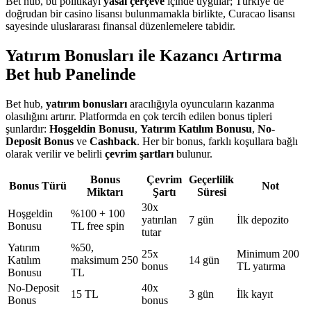
Bet hub, bu politikayı
yasal çerçeve
içinde uygular; Türkiye’de
doğrudan bir casino lisansı bulunmamakla birlikte, Curacao lisansı
sayesinde uluslararası finansal düzenlemelere tabidir.
Yatırım Bonusları ile Kazancı Artırma
Bet hub Panelinde
Bet hub,
yatırım bonusları
aracılığıyla oyuncuların kazanma
olasılığını artırır. Platformda en çok tercih edilen bonus tipleri
şunlardır:
Hoşgeldin Bonusu
,
Yatırım Katılım Bonusu
,
No-
Deposit Bonus
ve
Cashback
. Her bir bonus, farklı koşullara bağlı
olarak verilir ve belirli
çevrim şartları
bulunur.
Bonus
Çevrim
Geçerlilik
Bonus Türü
Not
Miktarı
Şartı
Süresi
30x
Hoşgeldin
%100 + 100
yatırılan
7 gün
İlk depozito
Bonusu
TL free spin
tutar
Yatırım
%50,
25x
Minimum 200
Katılım
maksimum 250
14 gün
bonus
TL yatırma
Bonusu
TL
No-Deposit
40x
15 TL
3 gün
İlk kayıt
Bonus
bonus